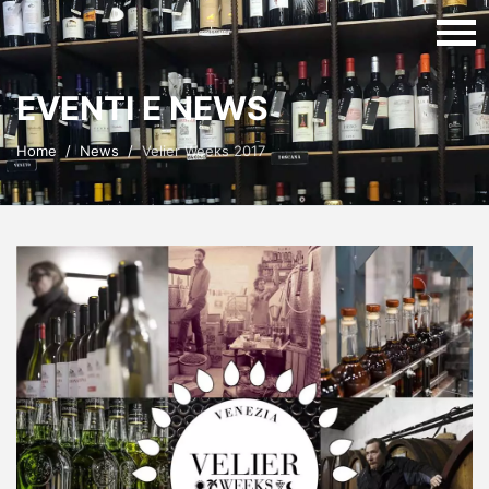
EVENTI E NEWS
Home
News
Velier Weeks 2017