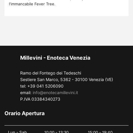
l'immancabile Fever Tree.
Millevini - Enoteca Venezia
Ramo del Fontego dei Tedeschi
Sestiere San Marco, 5362 - 30100 Venezia (VE)
tel: +39 041 5206090
email:
info@enotecamillevini.it
P.IVA 03384340273
Orario Apertura
Lun - Sab
10:00 - 13:30
15:00 - 19:40